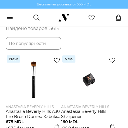
Бесплатная доставка от 500 MDL
Каталог
Войти или зарегистрироваться
Найдено товаров: 5614
Заказы, бонусы и избранное
По популярности
RO
RU
Язык
New
New
Макияж
Парфюмерия
Уход за кожей
ANASTASIA BEVERLY HILLS
ANASTASIA BEVERLY HILLS
Anastasia Beverly Hills A30
Anastasia Beverly Hills
Волосы
Pro Brush Domed Kabuki
Sharpener
Brush
675 MDL
160 MDL