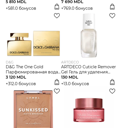
5 810 MDL
7 690 MDL
+581.0 бонусов
+769.0 бонусов
D&G
ARTDECO
D&G The One Gold
ARTDECO Cuticle Remover
Парфюмированная вода
Gel Гель для удаления
для женщин
3 120 MDL
кутикулы
130 MDL
+312.0 бонусов
+13.0 бонусов