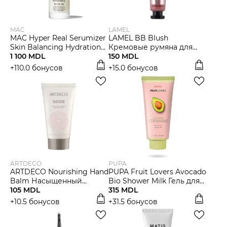
MAC
LAMEL
MAC Hyper Real Serumizer
LAMEL BB Blush
Skin Balancing Hydration
Кремовые румяна для
Serum Увлажняющая
1 100 MDL
лица
150 MDL
сыворотка для лица
+110.0 бонусов
+15.0 бонусов
ARTDECO
PUPA
ARTDECO Nourishing Hand
PUPA Fruit Lovers Avocado
Balm Насыщенный
Bio Shower Milk Гель для
бальзам для рук с
105 MDL
душа
315 MDL
ароматом вишни
+10.5 бонусов
+31.5 бонусов