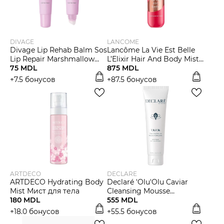
DIVAGE
LANCOME
Divage Lip Rehab Balm Sos
Lancôme La Vie Est Belle
Lip Repair Marshmallow
L’Elixir Hair And Body Mist
Бальзам для губ
75 MDL
Спрей для волос и тела
875 MDL
+7.5 бонусов
+87.5 бонусов
ARTDECO
DECLARE
ARTDECO Hydrating Body
Declaré 'Olu'Olu Caviar
Mist Мист для тела
Cleansing Mousse
180 MDL
Очищающий мусс
555 MDL
+18.0 бонусов
+55.5 бонусов