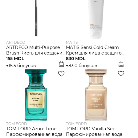
ARTDECO
MATIS
ARTDECO Multi-Purpose
MATIS Sensi Cold Cream
Brush Кисть для создания
Крем для лица с защитой
контура глаз
155 MDL
от холода и ветра
830 MDL
+15.5 бонусов
+83.0 бонусов
TOM FORD
TOM FORD
TOM FORD Azure Lime
TOM FORD Vanilla Sex
Парфюмированная вода
Парфюмированная вода