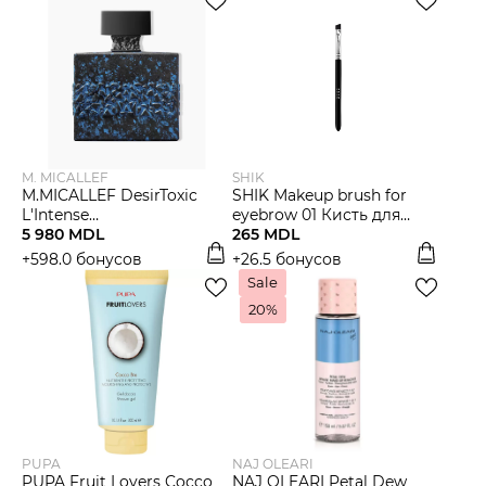
M. MICALLEF
SHIK
M.MICALLEF DesirToxic
SHIK Makeup brush for
L'Intense
eyebrow 01 Кисть для
Парфюмированная вода
5 980 MDL
оформления бровей
265 MDL
для мужчин
+598.0 бонусов
+26.5 бонусов
Sale
20%
PUPA
NAJ OLEARI
PUPA Fruit Lovers Cocco
NAJ OLEARI Petal Dew