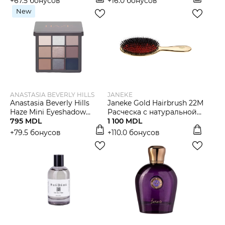
+67.5 бонусов
+16.0 бонусов
Мужчины
New
Подарочные сертификаты
Бренды
ANASTASIA BEVERLY HILLS
JANEKE
Новости
Anastasia Beverly Hills
Janeke Gold Hairbrush 22M
Haze Mini Eyeshadow
Расческа с натуральной
Palette
795 MDL
щетиной средняя,
1 100 MDL
Магазины
золотая
+79.5 бонусов
+110.0 бонусов
Акции
Скидки