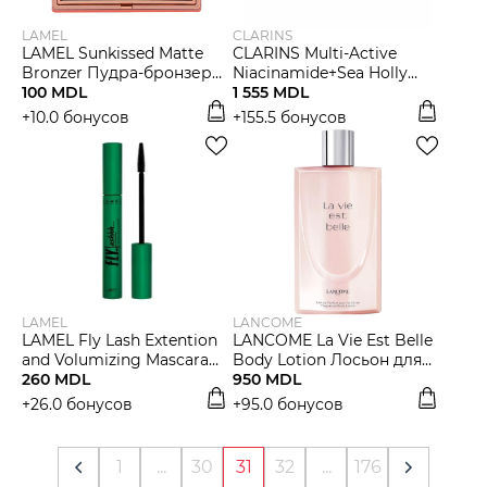
LAMEL
CLARINS
LAMEL Sunkissed Matte
CLARINS Multi-Active
Bronzer Пудра-бронзер
Niacinamide+Sea Holly
для лица
100 MDL
Extract Ночной крем для
1 555 MDL
сухого кожи
+10.0 бонусов
+155.5 бонусов
LAMEL
LANCOME
LAMEL Fly Lash Extention
LANCOME La Vie Est Belle
and Volumizing Mascara
Body Lotion Лосьон для
Удлиняющая тушь для
260 MDL
тела
950 MDL
ресниц
+26.0 бонусов
+95.0 бонусов
1
...
30
31
32
...
176