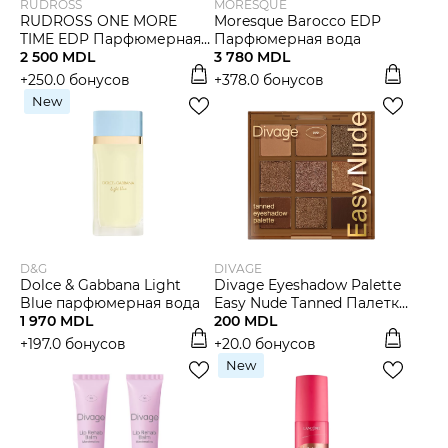
RUDROSS
MORESQUE
RUDROSS ONE MORE
Moresque Barocco EDP
TIME EDP Парфюмерная
Парфюмерная вода
Вода
2 500 MDL
3 780 MDL
+250.0 бонусов
+378.0 бонусов
New
D&G
DIVAGE
Dolce & Gabbana Light
Divage Eyeshadow Palette
Blue парфюмерная вода
Easy Nude Tanned Палетка
1 970 MDL
теней для век
200 MDL
+197.0 бонусов
+20.0 бонусов
New