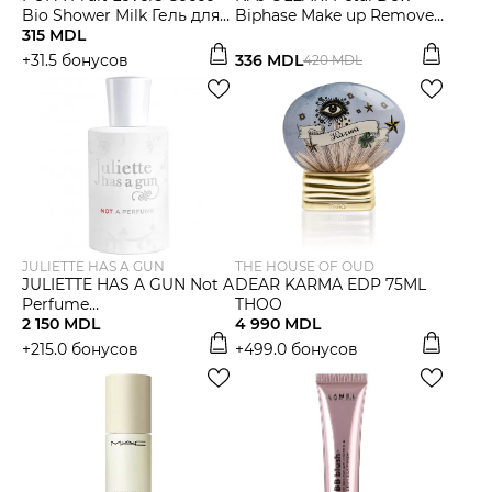
Bio Shower Milk Гель для
Biphase Make up Remover
душа
315 MDL
Двухфазное средство для
снятия макияжа
+31.5 бонусов
336 MDL
420 MDL
JULIETTE HAS A GUN
THE HOUSE OF OUD
JULIETTE HAS A GUN Not A
DEAR KARMA EDP 75ML
Perfume
THOO
Парфюмированная вода
2 150 MDL
4 990 MDL
+215.0 бонусов
+499.0 бонусов