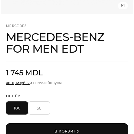
Мужчины
1
/
1
Подарочные сертификаты
MERCEDES
MERCEDES-BENZ
FOR MEN EDT
Бренды
Новости
1 745 MDL
Магазины
авторизуйся
и получи бонусы
Акции
ОБЪЁМ:
Скидки
100
50
В КОРЗИНУ