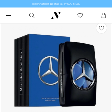
Бесплатная доставка от 500 MDL
Туалетная вода для мужчин
Войти или зарегистрироваться
Заказы, бонусы и избранное
RO
RU
Язык
Макияж
Парфюмерия
Уход за кожей
Волосы