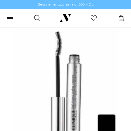
Бесплатная доставка от 500 MDL
Тушь
Войти или зарегистрироваться
Заказы, бонусы и избранное
RO
RU
Язык
Макияж
Парфюмерия
Уход за кожей
Волосы