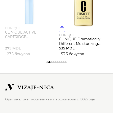
CLINIQUE
CLINIQUE ACTIVE
CLINIQUE
CARTRIDGE
CLINIQUE Dramatically
CONCENTRATE FOR
Different Moisturizing
UNEVEN SKIN TONE
275 MDL
Lotion
535 MDL
Концентрат против
+27.5 бонусов
+53.5 бонусов
неровно
Оригинальная косметика и парфюмерия с 1992 года.