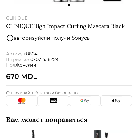
Мужчины
CLINIQUE
Подарочные сертификаты
CLINIQUEHigh Impact Curling Mascara Black
авторизуйся
и получи бонусы
Бренды
Артикул:
8804
Штрих код
020714362591
Новости
Пол
Женский
670 MDL
Магазины
Оплачивайте быстро и безопасно
Акции
Скидки
Вам может понравиться