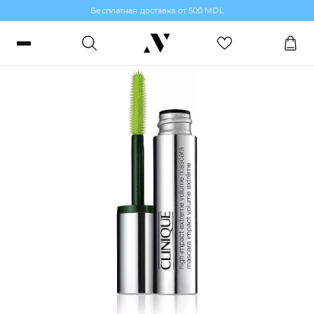
Бесплатная доставка от 500 MDL
Тушь
Войти или зарегистрироваться
Заказы, бонусы и избранное
RO
RU
Язык
Макияж
Парфюмерия
Уход за кожей
Волосы