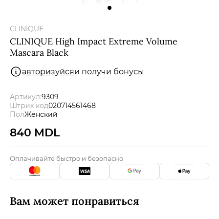
Мужчины
CLINIQUE
Подарочные сертификаты
CLINIQUE High Impact Extreme Volume
Mascara Black
авторизуйся
и получи бонусы
Бренды
Артикул:
9309
Новости
Штрих код
020714561468
Пол
Женский
Магазины
840 MDL
Акции
Оплачивайте быстро и безопасно
Скидки
Вам может понравиться