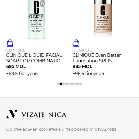
CLINIQUE
CLINIQUE
CLINIQUE LIQUID FACIAL
CLINIQUE Even Better
SOAP FOR COMBINATION
Foundation SPF15
OILY SKIN Средство для
695 MDL
Тональная основа
985 MDL
умывания для
+69.5 бонусов
+98.5 бонусов
комбинорованной-жирн
Оригинальная косметика и парфюмерия с 1992 года.