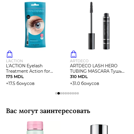
L'ACTION
ARTDECO
L'ACTION Eyelash
ARTDECO LASH HERO
Treatment Action for
TUBING MASCARA Тушь
Thicker and Moisturizing
175 MDL
для ресниц
310 MDL
Lashes
+17.5 бонусов
+31.0 бонусов
Вас могут заинтересовать