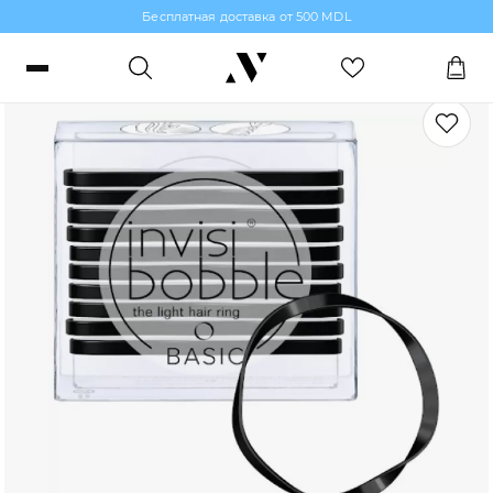
Бесплатная доставка от 500 MDL
Аксессуары
Войти или зарегистрироваться
Заказы, бонусы и избранное
RO
RU
Язык
Макияж
Парфюмерия
Уход за кожей
Волосы