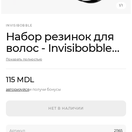
Мужчины
1
/
1
Подарочные сертификаты
INVISIBOBBLE
Набор резинок для
волос - Invisibobble
Бренды
Basic True Black
Новости
Показать полностью
Магазины
115 MDL
Акции
авторизуйся
и получи бонусы
Скидки
НЕТ В НАЛИЧИИ
Артикул:
21165