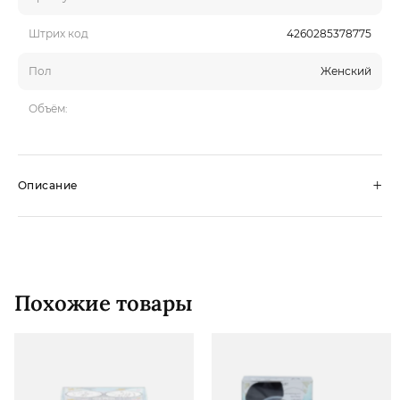
Штрих код
4260285378775
Пол
Женский
Объём:
+
Описание
Похожие товары