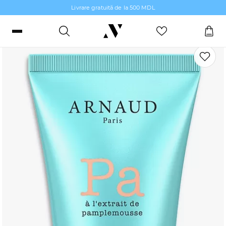
Livrare gratuită de la 500 MDL
Îngrijire pentru față
Intră sau înregistrează-te
Comenzi, bonusuri și favorite
RO
RU
Limbă
Machiaj
Parfumerie
Îngrijire piele
Îngrijirea Părului