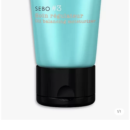
Bărbați
Certificate cadou
Brands
Noutăți
Magazinele
Promoții
Reduceri
1
/
1