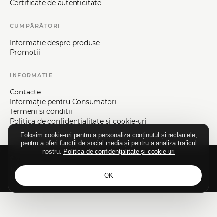
Certificate de autenticitate
CUMPĂRĂTORI
Informatie despre produse
Promoții
INFORMAȚIE
Contacte
Informaţie pentru Consumatori
Termeni și condiții
Politica de confidențialitate și cookie-uri
Folosim cookie-uri pentru a personaliza conținutul și reclamele,
pentru a oferi funcții de social media și pentru a analiza traficul
nostru.
Politica de confidențialitate și cookie-uri
© Vizaje-Nica, 1992—2026.
Toate drepturile rezervate.
OK
Elaborarea siteului - ilab.md