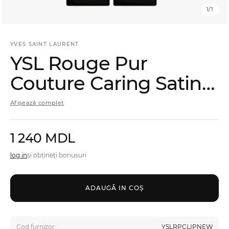
Bărbați
1
/
1
Certificate cadou
YVES SAINT LAURENT
YSL Rouge Pur
Couture Caring Satin
Brands
Lipstick Ruj
Noutăți
Afișează complet
Magazinele
1 240 MDL
Promoții
log in
și obțineți bonusuri
Reduceri
ADAUGĂ IN COŞ
Cod furnizor:
YSLRPCLIPNEW