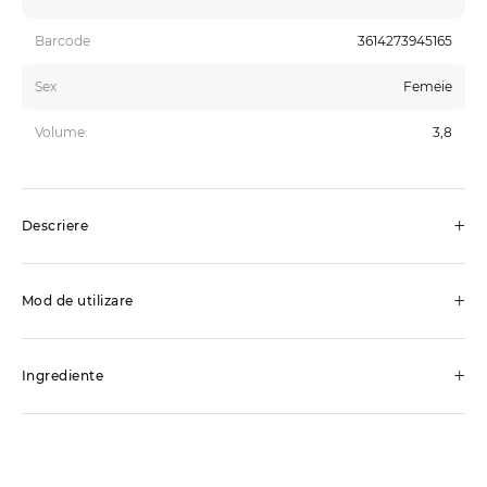
Barcode
3614273945165
Sex
Femeie
Volume:
3,8
+
Descriere
+
Mod de utilizare
+
Ingrediente