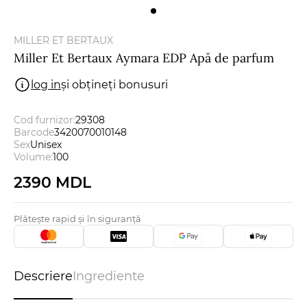
Bărbați
MILLER ET BERTAUX
Certificate cadou
Miller Et Bertaux Aymara EDP Apă de parfum
log in
și obțineți bonusuri
Brands
Cod furnizor:
29308
Barcode
3420070010148
Noutăți
Sex
Unisex
Volume:
100
Magazinele
2390 MDL
Promoții
Plătește rapid și în siguranță
Reduceri
Descriere
Ingrediente