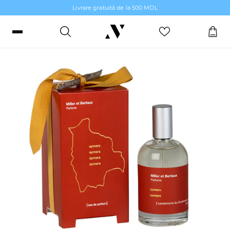
Livrare gratuită de la 500 MDL
Apă parfumată pentru femei
Intră sau înregistrează-te
Comenzi, bonusuri și favorite
RO
RU
Limbă
Machiaj
Parfumerie
Îngrijire piele
Îngrijirea Părului