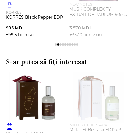
NEW NOTES
MUSK COMPLEXITY
KORRES
EXTRAIT DE PARFUM 50ml
KORRES Black Pepper EDP
NEW NOTES
995 MDL
3 570 MDL
+99.5 bonusuri
+357.0 bonusuri
S-ar putea să fiți interesat
MILLER ET BERTAUX
Miller Et Bertaux EDP #3
MILLER ET BERTAUX