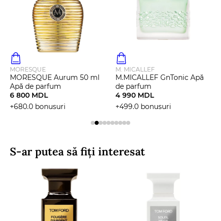
MORESQUE
M. MICALLEF
MORESQUE Aurum 50 ml
M.MICALLEF GnTonic Apă
Apă de parfum
de parfum
6 800 MDL
4 990 MDL
+680.0 bonusuri
+499.0 bonusuri
S-ar putea să fiți interesat