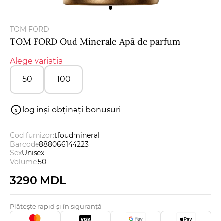
Bărbați
TOM FORD
Certificate cadou
TOM FORD Oud Minerale Apă de parfum
Alege variatia
Brands
50
100
Noutăți
log in
și obțineți bonusuri
Magazinele
Cod furnizor:
tfoudmineral
Barcode
888066144223
Promoții
Sex
Unisex
Volume:
50
Reduceri
3290 MDL
Plătește rapid și în siguranță