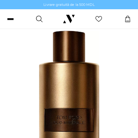
Livrare gratuită de la 500 MDL
Parfumuri de nișă
Intră sau înregistrează-te
Comenzi, bonusuri și favorite
RO
RU
Limbă
Machiaj
Parfumerie
Îngrijire piele
Îngrijirea Părului