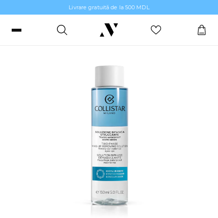
Livrare gratuită de la 500 MDL
Curățirea pentru față
Intră sau înregistrează-te
Comenzi, bonusuri și favorite
RO
RU
Limbă
Machiaj
Parfumerie
Îngrijire piele
Îngrijirea Părului