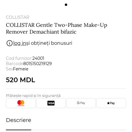
Bărbați
COLLISTAR
Certificate cadou
COLLISTAR Gentle Two-Phase Make-Up
Remover Demachiant bifazic
log in
și obțineți bonusuri
Brands
Cod furnizor:
24001
Noutăți
Barcode
8015150219129
Sex
Femeie
Magazinele
520 MDL
Promoții
Plătește rapid și în siguranță
Reduceri
Descriere