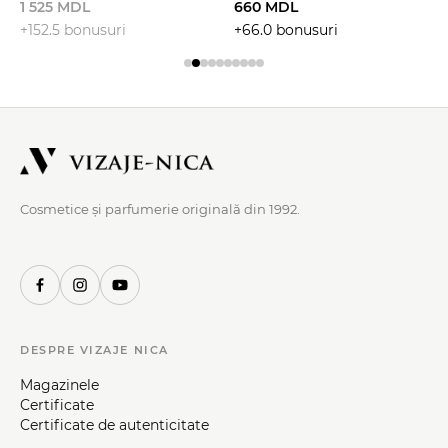
1 525 MDL
BUZE LUMINOS
660 MDL
+152.5 bonusuri
+66.0 bonusuri
Cosmetice și parfumerie originală din 1992.
DESPRE VIZAJE NICA
Magazinele
Certificate
Certificate de autenticitate