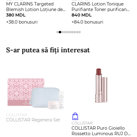
MY CLARINS Targeted
CLARINS Lotion Tonique
Blemish Lotion Loțiune de
Purifiante Toner purificant
curățare pentru față
380 MDL
pentru piele combinata și
840 MDL
grasă
+38.0 bonusuri
+84.0 bonusuri
S-ar putea să fiți interesat
COLLISTAR
COLLISTAR Regenera Set
COLLISTAR
COLLISTAR Puro Gioiello
Rossetto Luminous RUJ DE