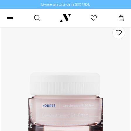
Livrare gratuită de la 500 MDL
Produse antiîmbătrânire pentru față
Intră sau înregistrează-te
Comenzi, bonusuri și favorite
RO
RU
Limbă
Machiaj
Parfumerie
Îngrijire piele
Îngrijirea Părului