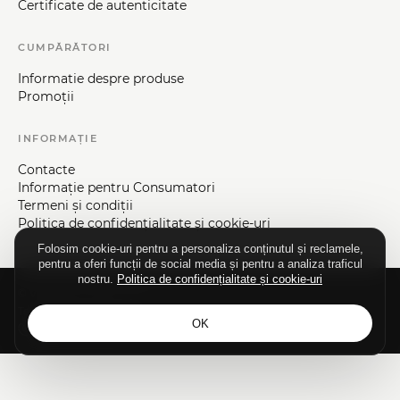
Certificate de autenticitate
CUMPĂRĂTORI
Informatie despre produse
Promoții
INFORMAȚIE
Contacte
Informaţie pentru Consumatori
Termeni și condiții
Politica de confidențialitate și cookie-uri
Folosim cookie-uri pentru a personaliza conținutul și reclamele,
pentru a oferi funcții de social media și pentru a analiza traficul
nostru.
Politica de confidențialitate și cookie-uri
© Vizaje-Nica, 1992—2026.
Toate drepturile rezervate.
OK
Elaborarea siteului - ilab.md