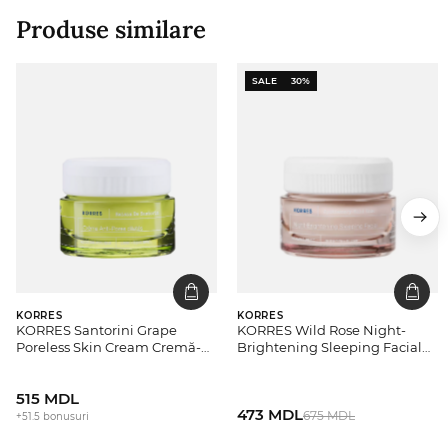
Produse similare
SALE
30%
KORRES
KORRES
KORRES Santorini Grape
KORRES Wild Rose Night-
Poreless Skin Cream Cremă-
Brightening Sleeping Facial
gel de față ușoară hidratantă
Cream Crema de noapte
515 MDL
473 MDL
675 MDL
+51.5 bonusuri