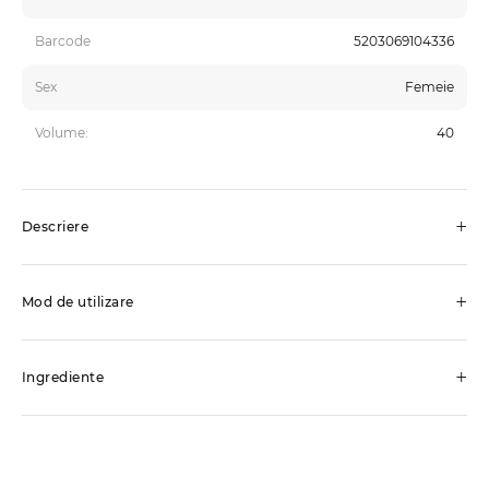
Barcode
5203069104336
Sex
Femeie
Volume:
40
+
Descriere
+
Mod de utilizare
+
Ingrediente