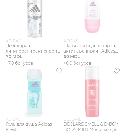
ADIDAS
ADIDAS
Дезодорант-
Шариковый дезодорант-
антиперспирант спрей
антиперспирант Adidas
Adidas Adipure.
70 MDL
Control Cool & Care.
60 MDL
+7.0 бонусов
+6.0 бонусов
ADIDAS
DECLARE
Гель для душа Аdidas
DECLARE SMELL & ENJOY
Fresh.
BODY MILK Молочко для