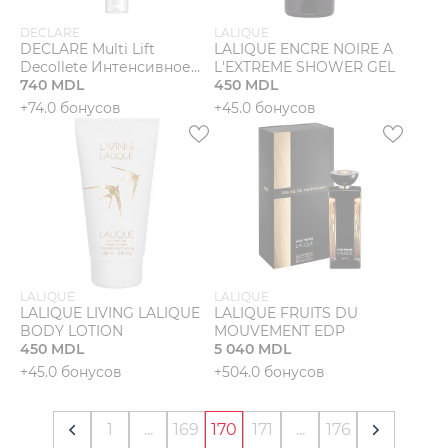
DECLARE
LALIQUE
DECLARE Multi Lift
LALIQUE ENCRE NOIRE A
Decollete Интенсивное
L'EXTREME SHOWER GEL
лифтинговое средство
740 MDL
450 MDL
для шеи и декольте
+74.0 бонусов
+45.0 бонусов
LALIQUE
LALIQUE
LALIQUE LIVING LALIQUE
LALIQUE FRUITS DU
BODY LOTION
MOUVEMENT EDP
450 MDL
5 040 MDL
+45.0 бонусов
+504.0 бонусов
1
...
169
170
171
...
176