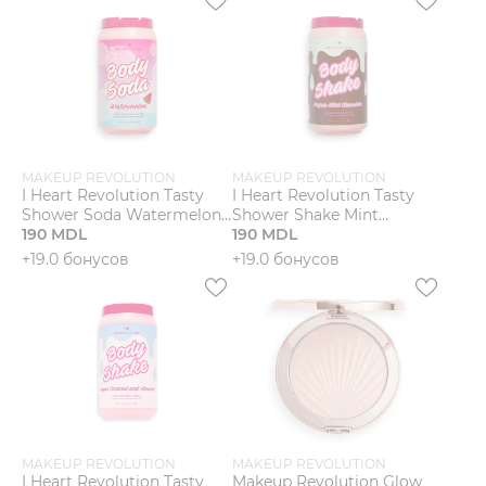
MAKEUP REVOLUTION
MAKEUP REVOLUTION
I Heart Revolution Tasty
I Heart Revolution Tasty
Shower Soda Watermelon
Shower Shake Mint
Shower Gel Гель для душа
190 MDL
Chocolate Shower Gel Гель
190 MDL
для душа
+19.0 бонусов
+19.0 бонусов
MAKEUP REVOLUTION
MAKEUP REVOLUTION
I Heart Revolution Tasty
Makeup Revolution Glow