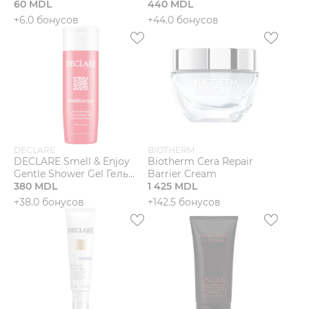
60 MDL
тела
440 MDL
+6.0 бонусов
+44.0 бонусов
DECLARE
BIOTHERM
DECLARE Smell & Enjoy
Biotherm Cera Repair
Gentle Shower Gel Гель
Barrier Cream
для душа
380 MDL
1 425 MDL
+38.0 бонусов
+142.5 бонусов