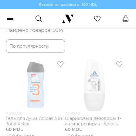
Бесплатная доставка от 500 MDL
Каталог
Войти или зарегистрироваться
Найдено товаров: 5614
Заказы, бонусы и избранное
По популярности
RO
RU
Язык
Макияж
Парфюмерия
Уход за кожей
ADIDAS
ADIDAS
Гель для душа Аdidas 3 in 1
Шариковый дезодорант-
Волосы
Total Relax.
антиперспирант Adidas
60 MDL
Pro Invisible.
60 MDL