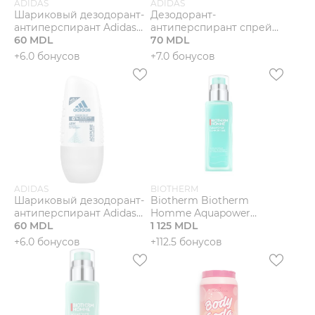
ADIDAS
ADIDAS
Шариковый дезодорант-
Дезодорант-
антиперспирант Adidas
антиперспирант спрей
ADIPURE PURE
60 MDL
Adidas Adipure 0% alcohol.
70 MDL
PERFORMANCE PATENTED
+6.0 бонусов
+7.0 бонусов
COTTON TECH.
ADIDAS
BIOTHERM
Шариковый дезодорант-
Biotherm Biotherm
антиперспирант Adidas
Homme Aquapower
Adipure W.
60 MDL
Comfort Gel - For Dry Skin
1 125 MDL
+6.0 бонусов
+112.5 бонусов