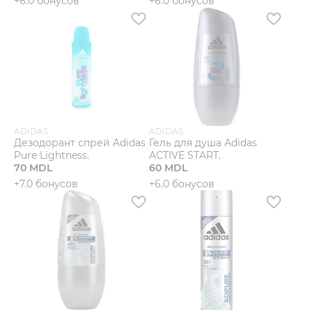
+6.0 бонусов
+6.0 бонусов
Мужчины
Подарочные сертификаты
Бренды
ADIDAS
ADIDAS
Новости
Дезодорант спрей Adidas
Гель для душа Аdidas
Pure Lightness.
ACTIVE START.
70 MDL
60 MDL
Магазины
+7.0 бонусов
+6.0 бонусов
Акции
Скидки