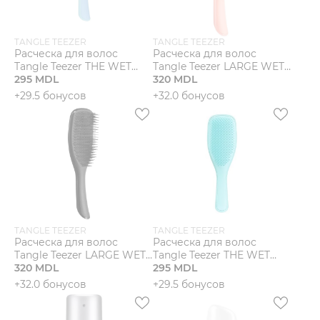
TANGLE TEEZER
TANGLE TEEZER
Расческа для волос
Расческа для волос
Tangle Teezer THE WET
Tangle Teezer LARGE WET
DETANGLER DENIM BLUES
295 MDL
DETANGLER PEACH
320 MDL
+29.5 бонусов
+32.0 бонусов
TANGLE TEEZER
TANGLE TEEZER
Расческа для волос
Расческа для волос
Tangle Teezer LARGE WET
Tangle Teezer THE WET
DETANGLER BLACK
320 MDL
DETANGLER MARLIN BLUE
295 MDL
+32.0 бонусов
+29.5 бонусов