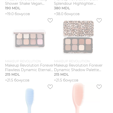
Shower Shake Vegan
Splendour Highlighter
Coconut & Almond Shower
190 MDL
Lustre Хайлайтер
380 MDL
Gel Гель для душа
+19.0 бонусов
+38.0 бонусов
MAKEUP REVOLUTION
MAKEUP REVOLUTION
Makeup Revolution Forever
Makeup Revolution Forever
Flawless Dynamic Eternal
Dynamic Shadow Palette
Палетка теней
215 MDL
Animal Ego Палетка
215 MDL
теней
+21.5 бонусов
+21.5 бонусов