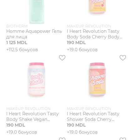
BIOTHERM
MAKEUP REVOLUTION
Homme Aquapower Гель
I Heart Revolution Tasty
для лица
Body Soda Cherry Body
1 125 MDL
Lotion Лосьон для тела
190 MDL
+112.5 бонусов
+19.0 бонусов
MAKEUP REVOLUTION
MAKEUP REVOLUTION
I Heart Revolution Tasty
I Heart Revolution Tasty
Body Shake Vegan
Shower Soda Cherry
Coconut & Almond Body
190 MDL
Shower Gel Гель для душа
190 MDL
Lotion Лосьон для тела
+19.0 бонусов
+19.0 бонусов