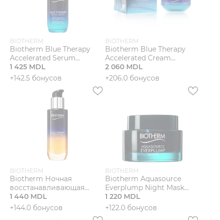
BIOTHERM
BIOTHERM
Biotherm Blue Therapy
Biotherm Blue Therapy
Accelerated Serum
Accelerated Cream
Антивозрастная
1 425 MDL
Шелковистый крем для
2 060 MDL
сыворотка
лица "Ускоренное
+142.5 бонусов
+206.0 бонусов
восстановление"
BIOTHERM
BIOTHERM
Biotherm Ночная
Biotherm Aquasource
восстанавливающая
Everplump Night Mask
сыворотка для лица
1 440 MDL
Ночная маска для лица
1 220 MDL
+144.0 бонусов
+122.0 бонусов