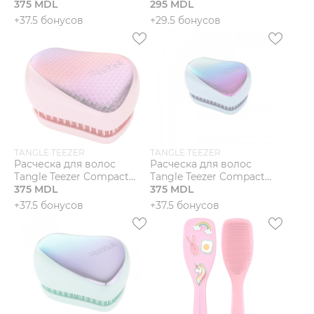
ULTIMATE FINISHING
375 MDL
DETANGLER SKY BLUE
295 MDL
VINTAGE PINK
CUPID (BLUE/PINK)
+37.5 бонусов
+29.5 бонусов
TANGLE TEEZER
TANGLE TEEZER
Расческа для волос
Расческа для волос
Tangle Teezer Compact
Tangle Teezer Compact
Styler Sunset Pink Textured
375 MDL
Styler Sundowner Textured
375 MDL
+37.5 бонусов
+37.5 бонусов