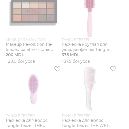
MAKEUP REVOLUTION
TANGLE TEEZER
Makeup Revolution Re-
Расческа круглая для
loaded palette - Iconic
укладки феном Tangle
Fever Палетка теней
200 MDL
Teezer Blow Styling Round
375 MDL
Tool Small Pink
+20.0 бонусов
+37.5 бонусов
TANGLE TEEZER
TANGLE TEEZER
Расческа для волос
Расческа для волос
Tangle Teezer THE
Tangle Teezer THE WET