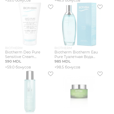
+55.0 бонусов
+46.5 бонусов
Мужчины
Подарочные сертификаты
Бренды
BIOTHERM
BIOTHERM
Новости
Biotherm Deo Pure
Biotherm Biotherm Eau
Sensitive Cream
Pure Туалетная Вода
Кремовый
590 MDL
Спрей
985 MDL
Магазины
антиперспирант для
+59.0 бонусов
+98.5 бонусов
чувствительной кожи
Акции
Скидки