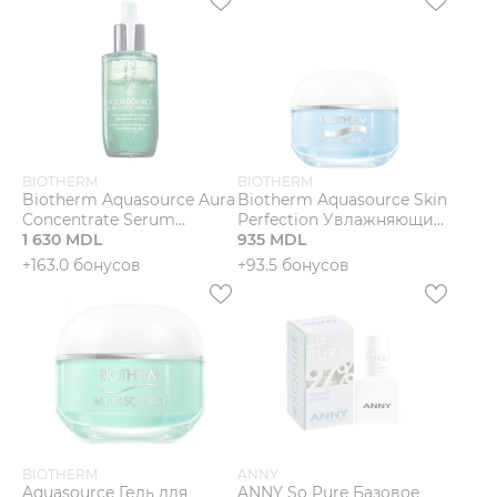
BIOTHERM
BIOTHERM
Biotherm Aquasource Aura
Biotherm Aquasource Skin
Concentrate Serum
Perfection Увлажняющий
Двухфазная сыворотка
1 630 MDL
крем
935 MDL
для лица
+163.0 бонусов
+93.5 бонусов
BIOTHERM
ANNY
Aquasource Гель для
ANNY So Pure Базовое