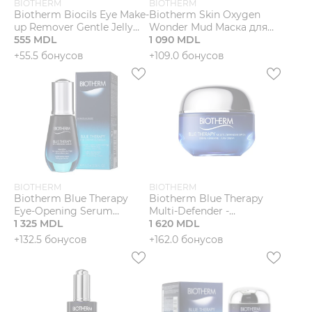
BIOTHERM
BIOTHERM
Biotherm Biocils Eye Make-
Biotherm Skin Oxygen
up Remover Gentle Jelly
Wonder Mud Маска для
Sensitive Eyes Гель для
555 MDL
лица
1 090 MDL
снятия макияжа с глаз
+55.5 бонусов
+109.0 бонусов
BIOTHERM
BIOTHERM
Biotherm Blue Therapy
Biotherm Blue Therapy
Eye-Opening Serum
Multi-Defender -
Сыворотка для области
1 325 MDL
Увлажняющие средства
1 620 MDL
вокруг глаз
и средства для сухой
+132.5 бонусов
+162.0 бонусов
кожи