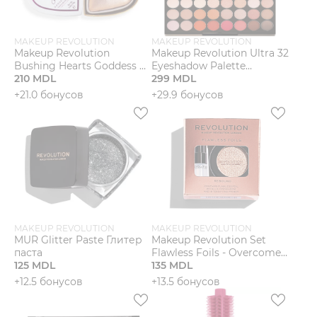
MAKEUP REVOLUTION
MAKEUP REVOLUTION
Makeup Revolution
Makeup Revolution Ultra 32
Bushing Hearts Goddess Of
Eyeshadow Palette
Faith Хайлайтер
210 MDL
Flawless 3 Resurrection
299 MDL
Палетка теней
+21.0 бонусов
+29.9 бонусов
MAKEUP REVOLUTION
MAKEUP REVOLUTION
MUR Glitter Paste Глитер
Makeup Revolution Set
паста
Flawless Foils - Overcome
125 MDL
Одинарные тени для век
135 MDL
_ База
+12.5 бонусов
+13.5 бонусов