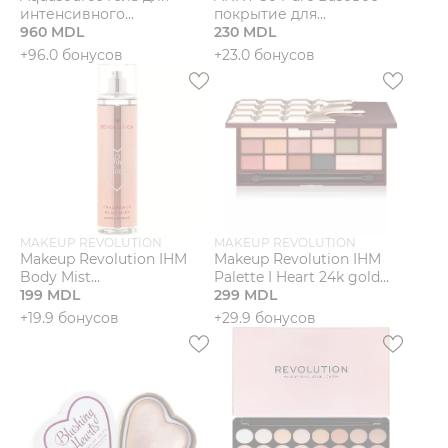
интенсивного
покрытие для
увлажнения и
960 MDL
натуральных ногтей
230 MDL
восстановления для
+96.0 бонусов
+23.0 бонусов
нормальной и
комбинированной кожи
MAKEUP REVOLUTION
MAKEUP REVOLUTION
Makeup Revolution IHM
Makeup Revolution IHM
Body Mist
Palette I Heart 24k gold
Парфюмированный
199 MDL
Палетка теней
299 MDL
спрей для тела
+19.9 бонусов
+29.9 бонусов