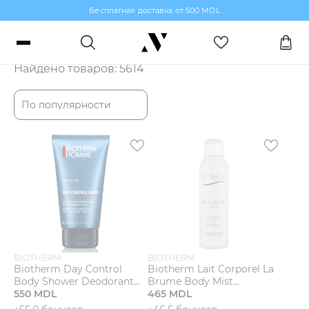
Бесплатная доставка от 500 MDL
Каталог
Войти или зарегистрироваться
Найдено товаров: 5614
Заказы, бонусы и избранное
По популярности
RO
RU
Язык
Макияж
Парфюмерия
Уход за кожей
BIOTHERM
BIOTHERM
Biotherm Day Control
Biotherm Lait Corporel La
Волосы
Body Shower Deodorant
Brume Body Mist
Гель для душа
550 MDL
Увлажняющий мист для
465 MDL
тела