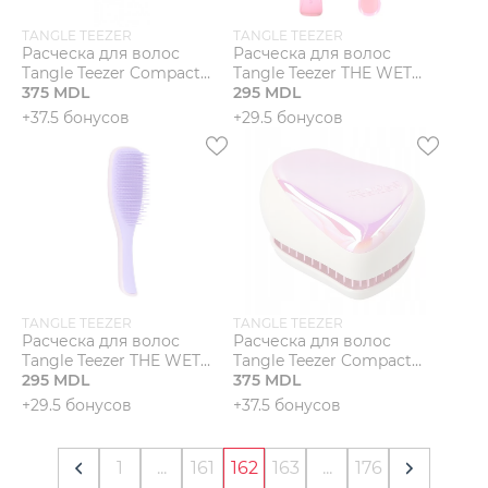
TANGLE TEEZER
TANGLE TEEZER
Расческа для волос
Расческа для волос
Tangle Teezer Compact
Tangle Teezer THE WET
Styler Petrol Blue Ombre
375 MDL
DETANGLER CORAL
295 MDL
PICK'N'STICK
+37.5 бонусов
+29.5 бонусов
(CORAL/PINK)
TANGLE TEEZER
TANGLE TEEZER
Расческа для волос
Расческа для волос
Tangle Teezer THE WET
Tangle Teezer Compact
DETANGLER DAMSON
295 MDL
Styler Holographic
375 MDL
DELICIOUS
+29.5 бонусов
+37.5 бонусов
(LILAC/PURPLE)
1
...
161
162
163
...
176