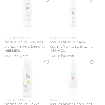
MARLIES MOLLER
MARLIES MOLLER
Marlies Moller Гель для
Marlies Moller Пенка
укладки волос Design
сильной фиксации для
Styling
495 MDL
укладки волос Strong
450 MDL
Styling
+49.5 бонусов
+45.0 бонусов
MARLIES MOLLER
MARLIES MOLLER
Marlies Moller Пенка
Marlies Moller Спрей для