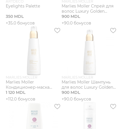
ARTDECO
MARLIES MOLLER
Eyelights Palette
Marlies Moller Спрей для
волос Luxury Golden
350 MDL
Caviar
900 MDL
+35.0 бонусов
+90.0 бонусов
MARLIES MOLLER
MARLIES MOLLER
Marlies Moller
Marlies Moller Шампунь
Кондиционер-маска
для волос Luxury Golden
Luxury Golden Caviar
1 120 MDL
Caviar
900 MDL
+112.0 бонусов
+90.0 бонусов