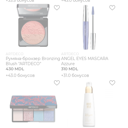
+33.5 бонусов
+43.0 бонусов
Мужчины
Подарочные сертификаты
Бренды
ARTDECO
ARTDECO
Новости
Румяна-бронзер Bronzing
ANGEL EYES MASCARA
Blush "ARTDECO"
Azzure
430 MDL
310 MDL
Магазины
+43.0 бонусов
+31.0 бонусов
Акции
Скидки