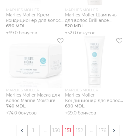
MARLIES MOLLER
MARLIES MOLLER
Marlies Moller Крем-
Marlies Moller Шампунь
кондиционер для волос
для волос Brilliance
Brilliance Colour
690 MDL
Colour
520 MDL
+69.0 бонусов
+52.0 бонусов
MARLIES MOLLER
MARLIES MOLLER
Marlies Moller Маска для
Marlies Moller
волос Marine Moisture
Кондиционер для волос
740 MDL
Marine Moisture
690 MDL
+74.0 бонусов
+69.0 бонусов
1
...
150
151
152
...
176