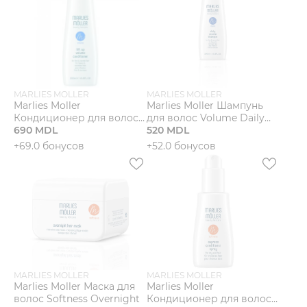
MARLIES MOLLER
MARLIES MOLLER
Marlies Moller
Marlies Moller Шампунь
Кондиционер для волос
для волос Volume Daily
Volume Lift Up
690 MDL
Shampoo
520 MDL
+69.0 бонусов
+52.0 бонусов
MARLIES MOLLER
MARLIES MOLLER
Marlies Moller Маска для
Marlies Moller
волос Softness Overnight
Кондиционер для волос