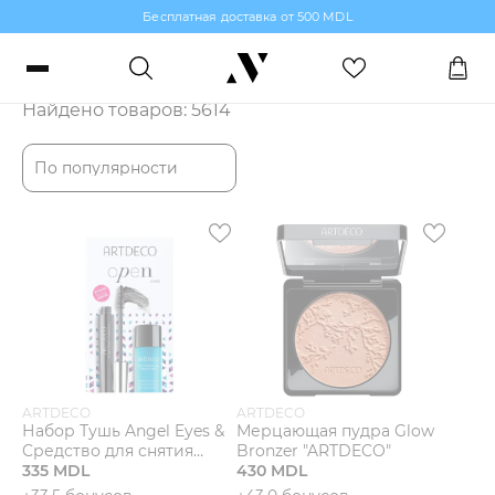
Бесплатная доставка от 500 MDL
Каталог
Войти или зарегистрироваться
Найдено товаров: 5614
Заказы, бонусы и избранное
По популярности
RO
RU
Язык
Макияж
Парфюмерия
Уход за кожей
ARTDECO
ARTDECO
Набор Тушь Angel Eyes &
Мерцающая пудра Glow
Волосы
Средство для снятия
Bronzer "ARTDECO"
макияжа Eye Make-up
335 MDL
430 MDL
Remover