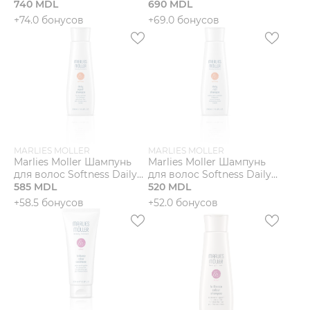
740 MDL
в спрее Softness Express
690 MDL
+74.0 бонусов
+69.0 бонусов
MARLIES MOLLER
MARLIES MOLLER
Marlies Moller Шампунь
Marlies Moller Шампунь
для волос Softness Daily
для волос Softness Daily
Repair
585 MDL
Rich
520 MDL
+58.5 бонусов
+52.0 бонусов