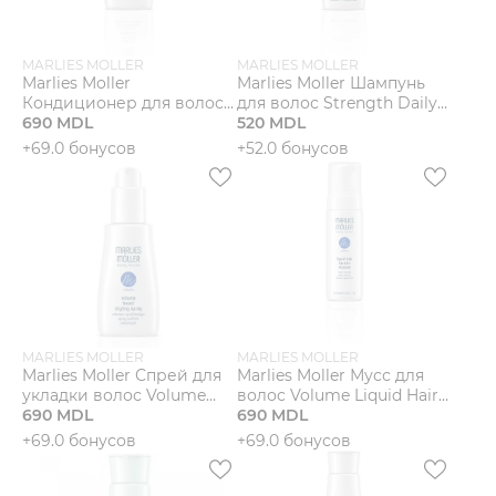
MARLIES MOLLER
MARLIES MOLLER
Marlies Moller
Marlies Moller Шампунь
Кондиционер для волос
для волос Strength Daily
Strength Express Moisture
690 MDL
Mild
520 MDL
+69.0 бонусов
+52.0 бонусов
MARLIES MOLLER
MARLIES MOLLER
Marlies Moller Спрей для
Marlies Moller Мусс для
укладки волос Volume
волос Volume Liquid Hair
Boost
690 MDL
Keratin
690 MDL
+69.0 бонусов
+69.0 бонусов