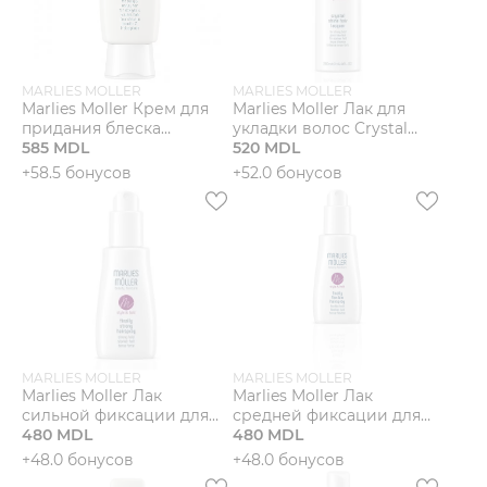
MARLIES MOLLER
MARLIES MOLLER
Marlies Moller Крем для
Marlies Moller Лак для
придания блеска
укладки волос Crystal
волосам Soft Glossing
585 MDL
Shine
520 MDL
Cream
+58.5 бонусов
+52.0 бонусов
MARLIES MOLLER
MARLIES MOLLER
Marlies Moller Лак
Marlies Moller Лак
сильной фиксации для
средней фиксации для
укладки волос Finally
480 MDL
укладки волос Finally
480 MDL
Strong
Flexible
+48.0 бонусов
+48.0 бонусов