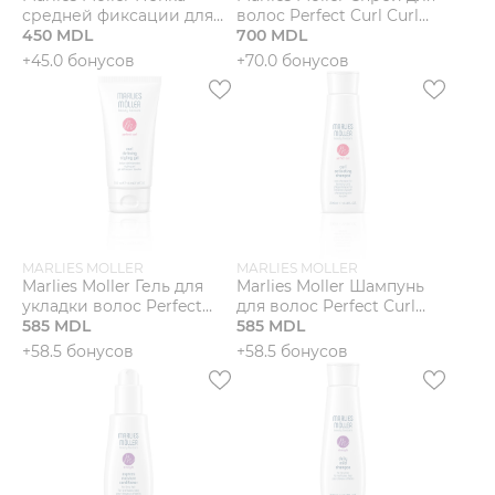
средней фиксации для
волос Perfect Curl Curl
укладки волос Flexible
450 MDL
Activating
700 MDL
Styling Foam
+45.0 бонусов
+70.0 бонусов
MARLIES MOLLER
MARLIES MOLLER
Marlies Moller Гель для
Marlies Moller Шампунь
укладки волос Perfect
для волос Perfect Curl
Curl Defining
585 MDL
Curl Activating
585 MDL
+58.5 бонусов
+58.5 бонусов