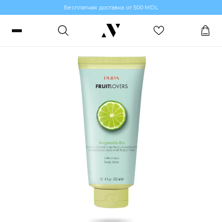
Бесплатная доставка от 500 MDL
Увлажнение и Питание для тела
Войти или зарегистрироваться
Заказы, бонусы и избранное
RO
RU
Язык
Макияж
Парфюмерия
Уход за кожей
Волосы