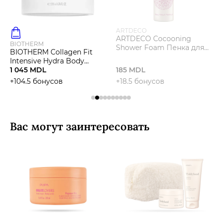
ARTDECO
ARTDECO Cocooning
BIOTHERM
Shower Foam Пенка для
BIOTHERM Collagen Fit
душа
Intensive Hydra Body
Cream Крем для тела
1 045 MDL
185 MDL
+104.5 бонусов
+18.5 бонусов
Вас могут заинтересовать