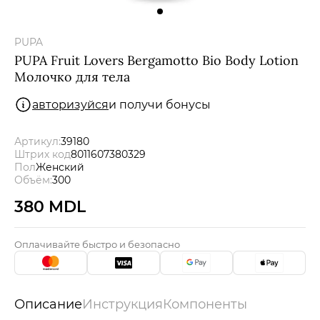
Мужчины
PUPA
Подарочные сертификаты
PUPA Fruit Lovers Bergamotto Bio Body Lotion
Молочко для тела
авторизуйся
и получи бонусы
Бренды
Артикул:
39180
Новости
Штрих код
8011607380329
Пол
Женский
Объём:
300
Магазины
380 MDL
Акции
Оплачивайте быстро и безопасно
Скидки
Описание
Инструкция
Компоненты