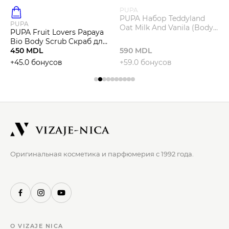
PUPA
PUPA Набор Teddyland
PUPA
Oat Milk And Vanila (Body
PUPA Fruit Lovers Papaya
Butter 150ml + Shower gel
Bio Body Scrub Cкраб для
200ml + bag)
тела
450 MDL
590 MDL
+45.0 бонусов
+59.0 бонусов
Оригинальная косметика и парфюмерия с 1992 года.
О VIZAJE NICA