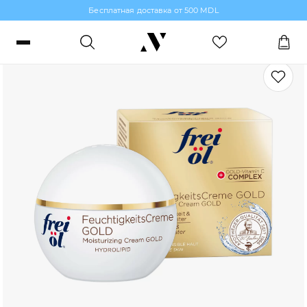
Бесплатная доставка от 500 MDL
Увлажнение и Питание для лица
Войти или зарегистрироваться
Заказы, бонусы и избранное
RO
RU
Язык
Макияж
Парфюмерия
Уход за кожей
Волосы