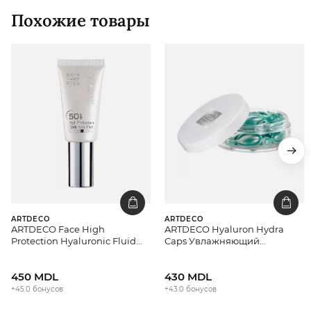
Похожие товары
ARTDECO
ARTDECO
ARTDECO Face High
ARTDECO Hyaluron Hydra
Protection Hyaluronic Fluid
Caps Увлажняющий
SPF 50 Увлажняющий
концентрат против морщин
защитный флюид-экран для
450 MDL
430 MDL
лица
+45.0 бонусов
+43.0 бонусов