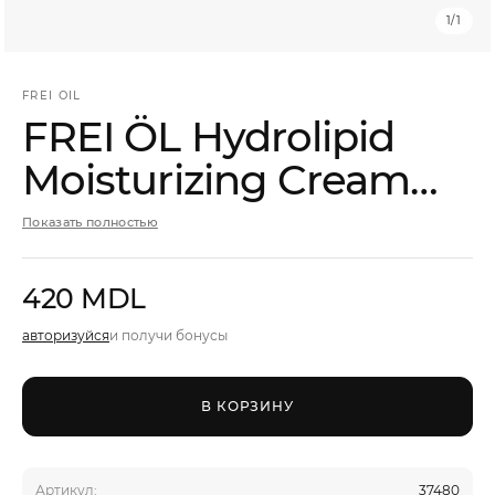
Мужчины
1
/
1
Подарочные сертификаты
FREI OIL
FREI ÖL Hydrolipid
Moisturizing Cream
Бренды
Gold Увлажняющий
Новости
Показать полностью
крем
Магазины
420 MDL
Акции
авторизуйся
и получи бонусы
Скидки
В КОРЗИНУ
Артикул:
37480