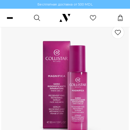
Бесплатная доставка от 500 MDL
Сыворотки
Войти или зарегистрироваться
Заказы, бонусы и избранное
RO
RU
Язык
Макияж
Парфюмерия
Уход за кожей
Волосы