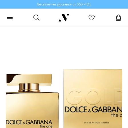
Бесплатная доставка от 500 MDL
Парфюмированная вода для женщин
Войти или зарегистрироваться
Заказы, бонусы и избранное
RO
RU
Язык
Макияж
Парфюмерия
Уход за кожей
Волосы