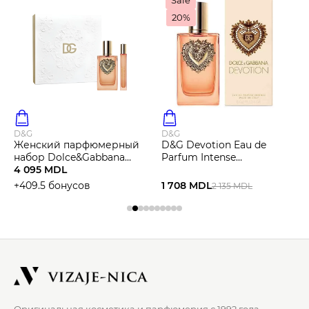
20%
D&G
D&G
Женский парфюмерный
D&G Devotion Eau de
набор Dolce&Gabbana
Parfum Intense
Devotion Eau de Parfum
4 095 MDL
Парфюмированная вода
Intense 100 мл + 10 мл
+409.5 бонусов
1 708 MDL
2 135 MDL