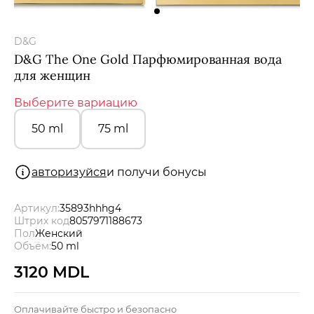
Мужчины
D&G
Подарочные сертификаты
D&G The One Gold Парфюмированная вода
для женщин
Выберите вариацию
Бренды
50 ml
75 ml
Новости
авторизуйся
и получи бонусы
Магазины
Артикул:
35893hhhg4
Акции
Штрих код
8057971188673
Пол
Женский
Объём:
50 ml
Скидки
3120 MDL
Оплачивайте быстро и безопасно