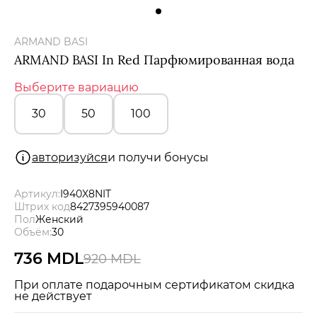
Мужчины
ARMAND BASI
Подарочные сертификаты
ARMAND BASI In Red Парфюмированная вода
Выберите вариацию
Бренды
30
50
100
Новости
авторизуйся
и получи бонусы
Магазины
Артикул:
I940X8NIT
Штрих код
8427395940087
Акции
Пол
Женский
Объём:
30
Скидки
736 MDL
920 MDL
При оплате подарочным сертификатом скидка
не действует