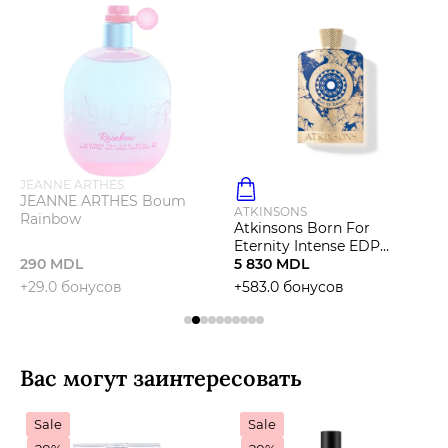
JEANNE ARTHES
JEANNE ARTHES Boum
ATKINSONS
Rainbow
Atkinsons Born For
Eternity Intense EDP
290 MDL
Парфюмированная вода
5 830 MDL
+29.0 бонусов
+583.0 бонусов
Вас могут заинтересовать
Sale
Sale