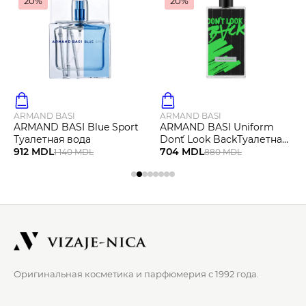
20%
20%
ARMAND BASI
ARMAND BASI
ARMAND BASI Blue Sport
ARMAND BASI Uniform
Туалетная вода
Don´t Look BackТуалетная
912 MDL
вода
704 MDL
1 140 MDL
880 MDL
Оригинальная косметика и парфюмерия с 1992 года.