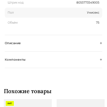
Штрих код
8055773549005
Пол
Унисекс
Объём:
75
+
Описание
+
Компоненты
Похожие товары
ХИТ