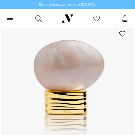
Бесплатная доставка от 500 MDL
Нишевая парфюмерия
Войти или зарегистрироваться
Заказы, бонусы и избранное
RO
RU
Язык
Макияж
Парфюмерия
Уход за кожей
Волосы