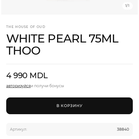
Мужчины
1
/
1
Подарочные сертификаты
THE HOUSE OF OUD
WHITE PEARL 75ML
THOO
Бренды
Новости
4 990 MDL
Магазины
авторизуйся
и получи бонусы
Акции
В КОРЗИНУ
Скидки
Артикул:
38840