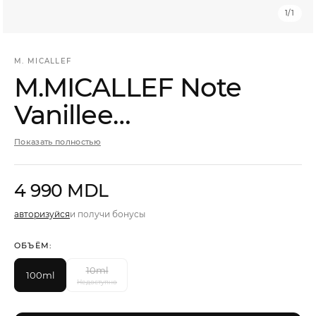
Мужчины
1
/
1
Подарочные сертификаты
M. MICALLEF
M.MICALLEF Note
Vanillee
Бренды
Парфюмированная
Новости
Показать полностью
вода
Магазины
4 990 MDL
Акции
авторизуйся
и получи бонусы
ОБЪЁМ:
Скидки
10ml
100ml
Недоступно