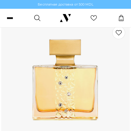
Бесплатная доставка от 500 MDL
Нишевая парфюмерия
Войти или зарегистрироваться
Заказы, бонусы и избранное
RO
RU
Язык
Макияж
Парфюмерия
Уход за кожей
Волосы