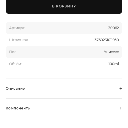
В КОРЗИНУ
Артикул:
30062
Штрих код
3760231011950
Пол
Унисекс
Объём:
100ml
+
Описание
+
Компоненты