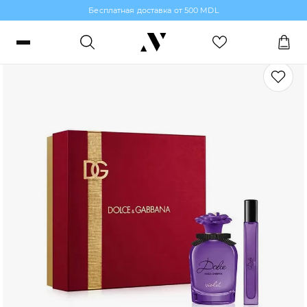
Бесплатная доставка от 500 MDL
Наборы Женской парфюмерии
Войти или зарегистрироваться
Заказы, бонусы и избранное
RO
RU
Язык
Макияж
Парфюмерия
Уход за кожей
Волосы