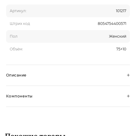
Артикул:
101217
Штрих код
8054754400571
Пол
Женский
Объём:
75+10
+
Описание
+
Компоненты