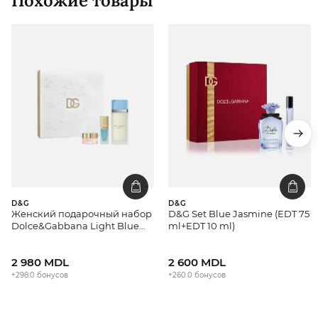
Похожие товары
D&G
D&G
Женский подарочный набор
D&G Set Blue Jasmine (EDT 75
Dolce&Gabbana Light Blue
ml+EDT 10 ml)
Eau de Toilette 50 мл
2 980 MDL
2 600 MDL
+298.0 бонусов
+260.0 бонусов