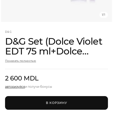
Мужчины
1
/
1
Подарочные сертификаты
D&G
D&G Set (Dolce Violet
Бренды
EDT 75 ml+Dolce
Новости
Violet EDT 10 ml)
Показать полностью
Магазины
Акции
2 600 MDL
авторизуйся
и получи бонусы
Скидки
В КОРЗИНУ