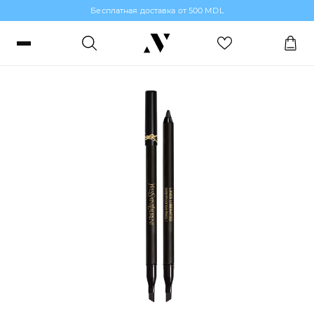
Бесплатная доставка от 500 MDL
Карандаши для глаз
Войти или зарегистрироваться
Заказы, бонусы и избранное
RO
RU
Язык
Макияж
Парфюмерия
Уход за кожей
Волосы