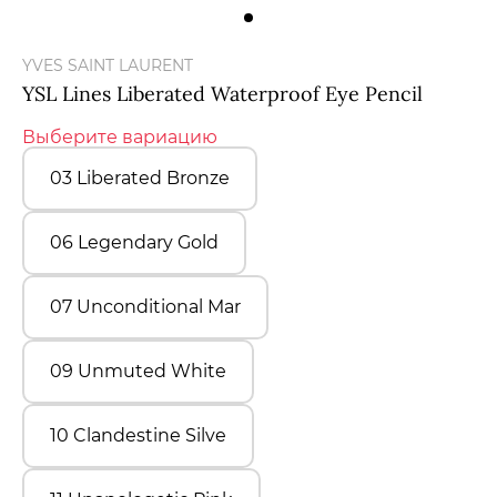
Мужчины
YVES SAINT LAURENT
Подарочные сертификаты
YSL Lines Liberated Waterproof Eye Pencil
Выберите вариацию
Бренды
03 Liberated Bronze
Новости
06 Legendary Gold
Магазины
07 Unconditional Mar
Акции
09 Unmuted White
Скидки
10 Clandestine Silve