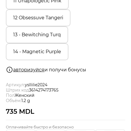
11 Unapologetic Pink
12 Obsessuve Tangeri
13 - Bewitching Turq
14 - Magnetic Purple
авторизуйся
и получи бонусы
Артикул:
ysllilie2024
Штрих код
3614274173765
Пол
Женский
Объём:
1.2 g
735 MDL
Оплачивайте быстро и безопасно