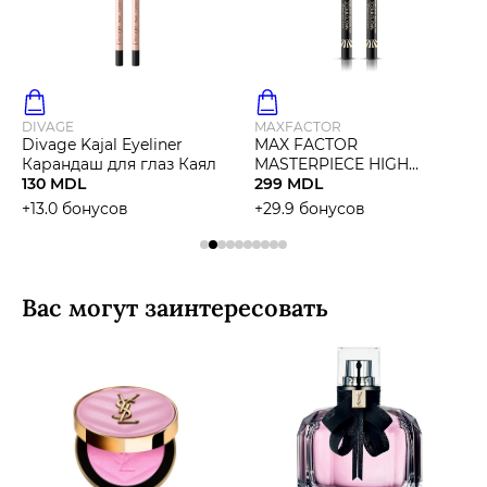
DIVAGE
MAXFACTOR
Divage Kajal Eyeliner
MAX FACTOR
Карандаш для глаз Каял
MASTERPIECE HIGH
130 MDL
PRECISION LIQUID
299 MDL
EYELINER Подводка
+13.0 бонусов
+29.9 бонусов
Вас могут заинтересовать