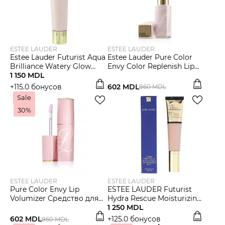
ESTEE LAUDER
ESTEE LAUDER
Estee Lauder Futurist Aqua
Estee Lauder Pure Color
Brilliance Watery Glow
Envy Color Replenish Lip
Primer Праймер для лица
1 150 MDL
Balm Бальзам для губ
+115.0 бонусов
602 MDL
860 MDL
Sale
30%
ESTEE LAUDER
ESTEE LAUDER
Pure Color Envy Lip
ESTEE LAUDER Futurist
Volumizer Средство для
Hydra Rescue Moisturizing
объема губ
SPF 45 тональный крем
1 250 MDL
602 MDL
+125.0 бонусов
860 MDL