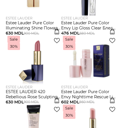
ESTEE LAUDER
ESTEE LAUDER
Estee Lauder Pure Color
Estee Lauder Pure Color
Illuminating Shine Помада
Envy Lip Gloss Clear Блеск
для губ
630 MDL
для губ
476 MDL
900 MDL
680 MDL
Sale
Sale
30%
30%
ESTEE LAUDER
ESTEE LAUDER
ESTEE LAUDER 420
Estee Lauder Pure Color
Rebellious Rose Sculpting
Envy Nighttime Rescue Lip
Lipstick
630 MDL
Oil-Serum Ночная
602 MDL
900 MDL
860 MDL
бальзам-сыворотка для
Sale
губ
30%