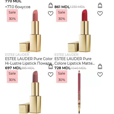
Консилер для лица
770 MDL
SPF 10 Тональная основа
+77.0 бонусов
861 MDL
1 230 MDL
Sale
Sale
30%
30%
ESTEE LAUDER
ESTEE LAUDER
ESTEE LAUDER Pure Color
ESTEE LAUDER Pure
Hi-Lustre Lipstick Помада
Colore Lipstick Matte
для губ
697 MDL
Помада для губ
728 MDL
995 MDL
1 040 MDL
Sale
Sale
30%
30%