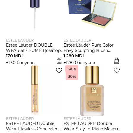
ESTEE LAUDER
ESTEE LAUDER
Estee Lauder DOUBLE
Estee Lauder Pure Color
WEAR SIP PUMP Дозатор
Envy Sculpting Blush
для тональной основы
170 MDL
Румяна
1 280 MDL
+17.0 бонусов
+128.0 бонусов
Sale
30%
ESTEE LAUDER
ESTEE LAUDER
ESTEE LAUDER Double
ESTEE LAUDER Double
Wear Flawless Concealer
Wear Stay-in-Place Makeup