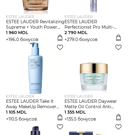
ESTEE LAUDER
ESTEE LAUDER
ESTEE LAUDER Revitalizing
ESTEE LAUDER
Supreme + Youth Power
Perfectionist Pro Multi-
Eye Balm
1 960 MDL
Zone Wrinkle Concentrate
2 790 MDL
Омолаживающий
with Niacinamide +
+196.0 бонусов
+279.0 бонусов
бальзам для области глаз
Chlorella сыворотка
ESTEE LAUDER
ESTEE LAUDER
ESTEE LAUDER Take It
ESTEE LAUDER Daywear
Away MakeUp Remover
Matte Oil Control Anti
Lotion Лосьон для снятия
1 105 MDL
Oxidan Cream Gel
1 355 MDL
макияжа
Увлажняющий гель-крем
+110.5 бонусов
+135.5 бонусов