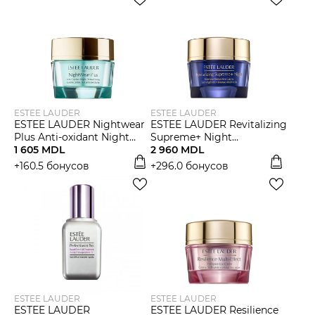
Мужчины
Подарочные сертификаты
Бренды
ESTEE LAUDER
ESTEE LAUDER
ESTEE LAUDER Nightwear
ESTEE LAUDER Revitalizing
Plus Anti-oxidant Night
Supreme+ Night
Новости
Detox Cream Ночной
1 605 MDL
Moisturizer Intensive
2 960 MDL
крем для лица
Restorative Creme Ночной
+160.5 бонусов
+296.0 бонусов
крем
Магазины
Акции
Скидки
ESTEE LAUDER
ESTEE LAUDER
ESTEE LAUDER
ESTEE LAUDER Resilience