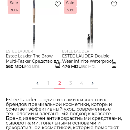
Sale
Sale
30%
30%
ESTEE LAUDER
ESTEE LAUDER
Estee Lauder The Brow
ESTEE LAUDER Double
Multi-Tasker Средство для
Wear Infinite Waterproof
макияжа бровей
560 MDL
Eyeliner карандаш-
476 MDL
800 MDL
680 MDL
подводка для глаз
1
2
3
4
Estée Lauder — один из самых известных
брендов премиальной косметики, который
сочетает эффективный уход, современные
технологии и элегантный подход к красоте.
Бренд известен антивозрастными средствами,
сыворотками, тональными основами и
декоративной косметикой, которые помогают