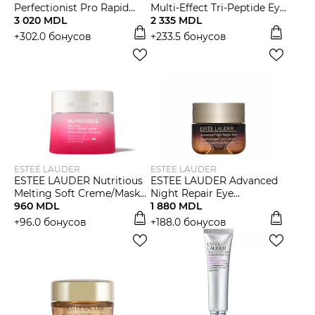
Perfectionist Pro Rapid
Multi-Effect Tri-Peptide Eye
Lifting Serum Сыворотка
3 020 MDL
Creme Крем для глаз
2 335 MDL
для лица
+302.0 бонусов
+233.5 бонусов
ESTEE LAUDER
ESTEE LAUDER
ESTEE LAUDER Nutritious
ESTEE LAUDER Advanced
Melting Soft Creme/Mask
Night Repair Eye
Крем для лица
960 MDL
Supercharged Gel Creme
1 880 MDL
Kрем для глаз
+96.0 бонусов
+188.0 бонусов