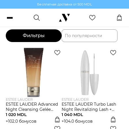
Бесплатная доставка от 500 MDL
Найдено товаров: 109
Войти или зарегистрироваться
Заказы, бонусы и избранное
Фильтры
По популярности
RO
RU
Язык
Макияж
Парфюмерия
ESTEE LAUDER
ESTEE LAUDER
Уход за кожей
ESTEE LAUDER Advanced
ESTEE LAUDER Turbo Lash
Night Cleansing Gelée
Night Revitalizing Lash +
Очищающий гель для
1 020 MDL
Brow Serum Сыворотка
1 040 MDL
Волосы
кожи
для ресниц и бровей
+102.0 бонусов
+104.0 бонусов