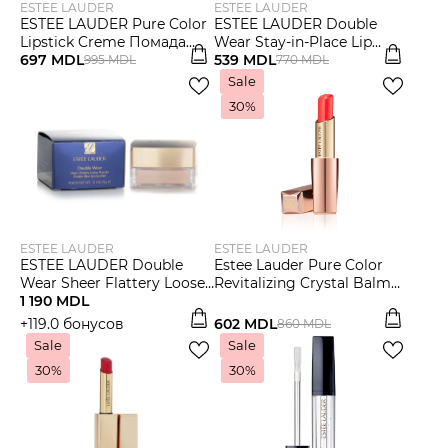
ESTEE LAUDER
ESTEE LAUDER
ESTEE LAUDER Pure Color
ESTEE LAUDER Double
Lipstick Creme Помада
Wear Stay-in-Place Lip
для губ
697 MDL
Pencil карандаш для губ
539 MDL
995 MDL
770 MDL
Sale
30%
ESTEE LAUDER
ESTEE LAUDER
ESTEE LAUDER Double
Estee Lauder Pure Color
Wear Sheer Flattery Loose
Revitalizing Crystal Balm
Powder Пудра
1 190 MDL
Бальзам для губ
рассыпчатая
+119.0 бонусов
602 MDL
860 MDL
Sale
Sale
30%
30%