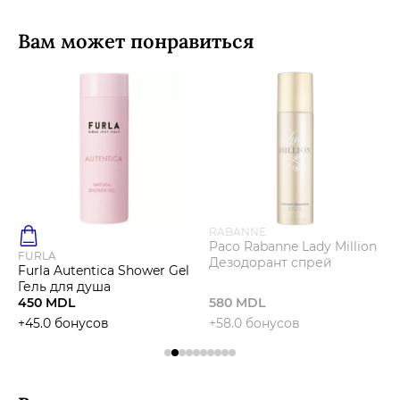
Вам может понравиться
RABANNE
Paco Rabanne Lady Million
FURLA
Дезодорант спрей
Furla Autentica Shower Gel
Гель для душа
450 MDL
580 MDL
+45.0 бонусов
+58.0 бонусов