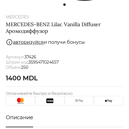
Мужчины
MERCEDES
Подарочные сертификаты
MERCEDES-BENZ Lilac Vanilla Diffuser
Аромодиффузор
авторизуйся
и получи бонусы
Бренды
Артикул:
37426
Новости
Штрих код
3595471024657
Объём:
250
Магазины
1400 MDL
Акции
Оплачивайте быстро и безопасно
Скидки
Описание