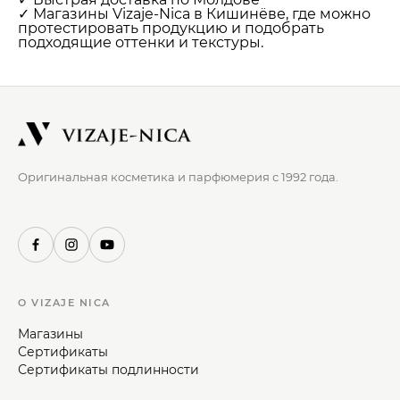
Мужчины
✓ Магазины Vizaje-Nica в Кишинёве, где можно
протестировать продукцию и подобрать
подходящие оттенки и текстуры.
Подарочные сертификаты
Бренды
Оригинальная косметика и парфюмерия с 1992 года.
Новости
Магазины
Акции
О VIZAJE NICA
Скидки
Магазины
Сертификаты
Сертификаты подлинности