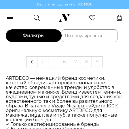
Бесплатная доставка от 500 MDL
Найдено товаров: 272
Войти или зарегистрироваться
Заказы, бонусы и избранное
Фильтры
По популярности
RO
RU
Язык
1
...
6
7
8
9
Макияж
ARTDECO — немецкий бренд косметики,
который объединяет профессиональное
Парфюмерия
качество, современные тренды и удобство в
ежедневном макияже. Бренд известен тенями,
пудрами, тушью и средствами для создания как
естественного, так и более выразительного
Уход за кожей
образа. В каталоге Vizaje-Nica вы найдёте 100%
оригинальную косметику ARTDECO для
макияжа лица, глаз и губ, а также популярные
Волосы
коллекции бренда.
✓ Только сертифицированные бренды
✓ Быстрая доставка по Молдове